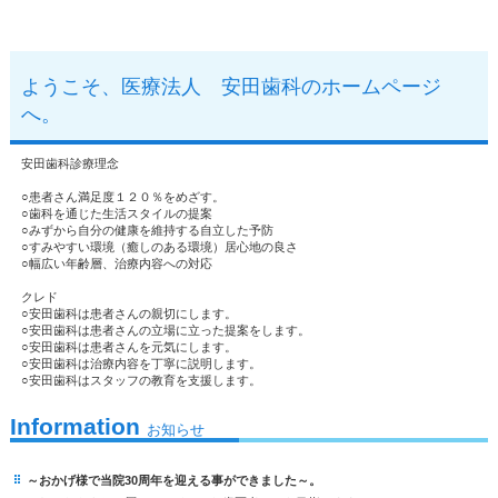
ようこそ、医療法人 安田歯科のホームページ
へ。
安田歯科診療理念
○患者さん満足度１２０％をめざす。
○歯科を通じた生活スタイルの提案
○みずから自分の健康を維持する自立した予防
○すみやすい環境（癒しのある環境）居心地の良さ
○幅広い年齢層、治療内容への対応
クレド
○安田歯科は患者さんの親切にします。
○安田歯科は患者さんの立場に立った提案をします。
○安田歯科は患者さんを元気にします。
○安田歯科は治療内容を丁寧に説明します。
○安田歯科はスタッフの教育を支援します。
Information
お知らせ
～おかげ様で当院30周年を迎える事ができました～。