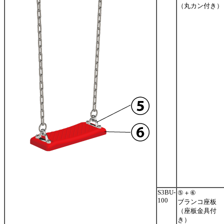
（丸カン付き）
S3BU-
⑤＋⑥
100
ブランコ座板
（座板金具付
き）