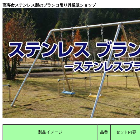
高寿命ステンレス製のブランコ吊り具通販ショップ
製品イメージ
品番
セット内容