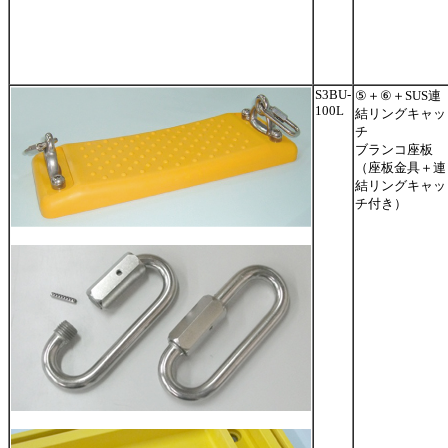
S3BU-
⑤＋⑥＋SUS連
100L
結リングキャッ
チ
ブランコ座板
（座板金具＋連
結リングキャッ
チ付き）