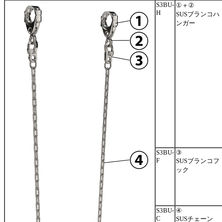
S3BU-
①＋②
H
SUSブランコハ
ンガー
S3BU-
③
F
SUSブランコフ
ック
S3BU-
④
C
SUSチェーン