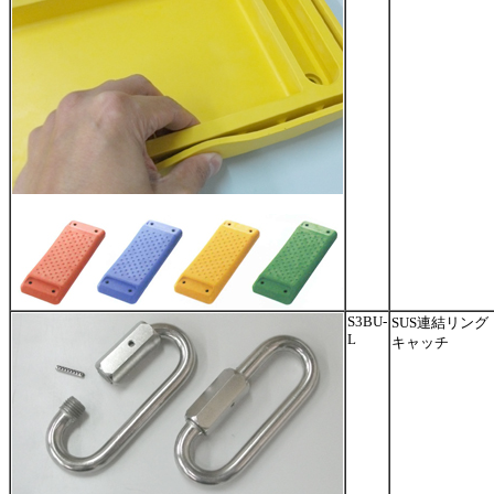
S3BU-
SUS連結リング
L
キャッチ