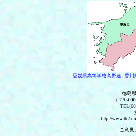
愛媛県高等学校高野連
香川
徳島
〒770-0
TEL(0
http://www.tk2.nm
ご意見