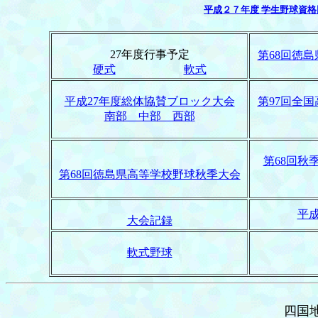
平成２７年度 学生野球資
27年度行事予定
第68回徳
硬式
軟式
平成27年度総体協賛ブロック大会
第97回全
南部 中部 西部
第68回秋
第68回徳島県高等学校野球秋季大会
平
大会記録
軟式野球
四国