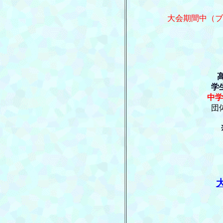
大会期間中（ブ
学
中学
団