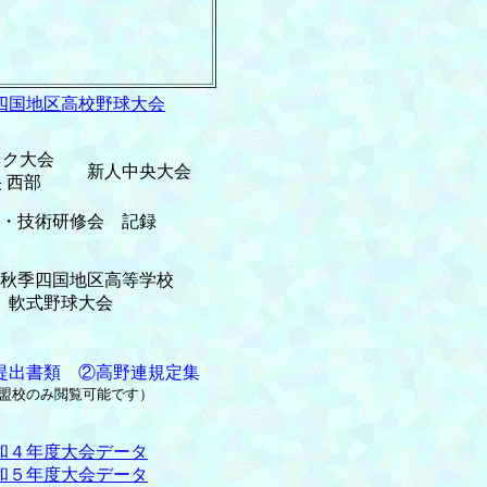
四国地区高校野球大会
ック大会
新人中央大会
 西部
・技術研修会 記録
回秋季四国地区高等学校
軟式野球大会
提出書類 ②高野連規定集
盟校のみ閲覧可能です）
和４年度大会データ
和５年度大会データ