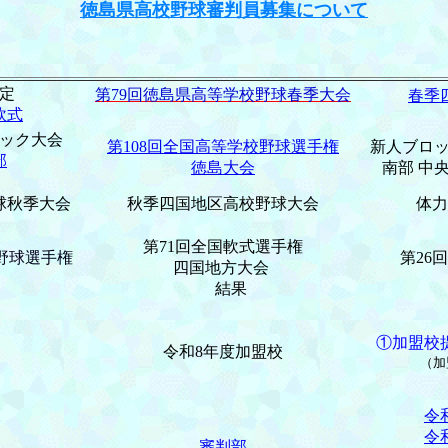
徳島県高校野球審判員募集について
定
第79回徳島県高等学校野球春季大会
春季
軟式
ック大会
第108回全国高等学校野球選手権
新人ブロ
部
徳島大会
南部 中央
球秋季大会
秋季四国地区高校野球大会
体力
第71回全国軟式選手権
野球選手権
第26
四国地方大会
結果
①加盟校
令和8年度加盟校
（加
令
令
審判部