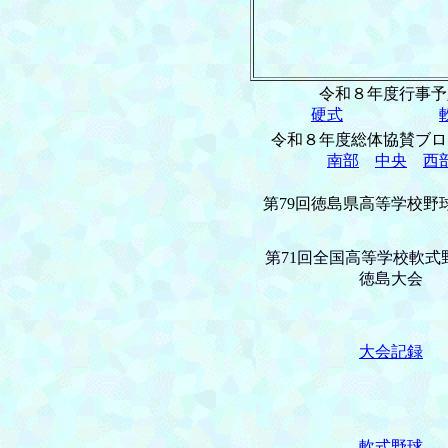
令和８年度行事予
硬式
令和８年度総体協賛ブロ
南部
中央
西
第79回徳島県高等学校野
第71回全国高等学校軟式
徳島大会
大会記録
軟式野球