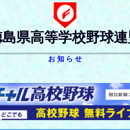
徳島県高等学
校野球連
お 知 ら せ