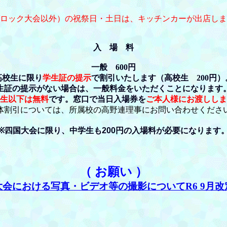
ロック大会以外）の祝祭日・土日は、キッチンカーが出店しま
入 場 料
一般 600円
高校生に限り
学生証の提示
で割引いたします（高校生 200円）
生証の提示がない場合は、一般料金をいただくことになりま
生以下は無料
です。窓口で当日入場券を
ご本人様にお渡ししま
体割引については、所属校の高野連理事にお問い合わせくださ
※四国大会に限り、中学生も200円の入場料が必要になります
（ お願い ）
大会における写真・ビデオ等の撮影についてR6 9月改