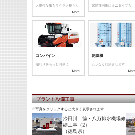
大規模な畑もラクラク耕うん
家庭菜園用にミニタイプも
More...
コンバイン
乾燥機
稲刈りをもっと簡単に
ムラなく乾燥させます
More...
More
※写真をクリックすると大きく表示されます
冷田川 徳・八万排水機場修
繕工事（2）
（徳島県）