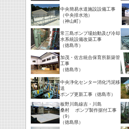
中央簡易水道施設設備工事
（中央排水池）
（神山町）
常三島ポンプ場始動及び冷却
水系統設備改築工事
（徳島市）
加茂・佐古統合保育所新築管
工事
（徳島市）
中央浄化センター消化汚泥移
送
ポンプ更新工事（徳島市）
板野川島線吉・川島
桑村 ポンプ製作据付工事
（9）
（徳島県）