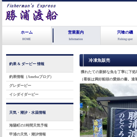
ホーム
営業案内
宍喰の磯
HOME
Information
Fishing spot
冷凍魚販売
釣果 & ダービー 情報
獲れたての新鮮な魚を丁寧に下処
釣果情報（Amebaブログ）
（看板は満好船頭の愛娘の書。達
グレダービー
イシダイダービー
天気・潮汐・水温情報
海陽町の1時間天気予報
甲浦の天気・潮汐情報