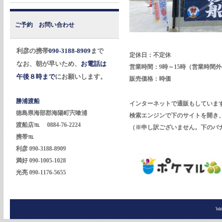
ご予約 お問い合わせ
利彦の携帯
090-3188-8909
まで
定休日：不定休
なお、朝が早いため、
お電話は
営業時間：9時～15時（営業時間
午後８時まで
にお願いします。
販売価格：時価
勝浦渡船
インターネットで通販もしていま
徳島県海部郡海陽町宍喰浦
検索エンジンで下のサイトを開き
渡船店℡ 0884-76-2224
（※申し訳ございません。下のバ
携帯℡
利彦 090-3188-8909
満好 090-1005-1028
光亮 090-1176-5655
Web