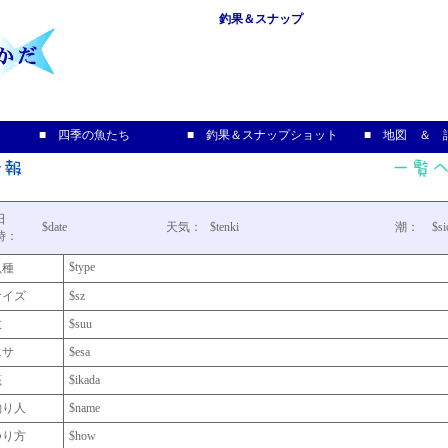
釣果＆スナップ
■ 四季の魚たち
■ 釣果＆スナップショット
■ 地図 ＆ 
日
$date
天気：
$tenki
潮：
$si
時：
$type
魚種
サイズ
$sz
数
$suu
エサ
$esa
筏
$ikada
釣り人
$name
つり方
$how