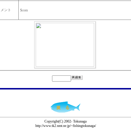
コメント
$com
Copyright(C) 2002- Tokunaga
http://www.tk2.nmt.ne.jp/~fishingtokunaga/