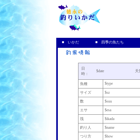
釣果＆
■ いかだ
■ 四季の魚たち
日
$date
天
時：
$type
魚種
サイズ
$sz
数
$suu
エサ
$esa
筏
$ikada
釣り人
$name
つり方
$how