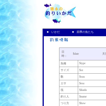
釣果＆
■ いかだ
■ 四季の魚たち
日
$date
天
時：
$type
魚種
サイズ
$sz
数
$suu
エサ
$esa
筏
$ikada
釣り人
$name
つり方
$how