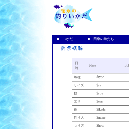
釣果＆
■ いかだ
■ 四季の魚たち
日
$date
天
時：
$type
魚種
サイズ
$sz
数
$suu
エサ
$esa
筏
$ikada
釣り人
$name
つり方
$how