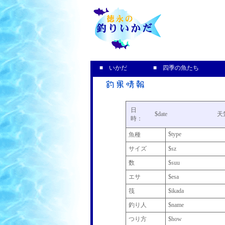
釣果＆
■ いかだ
■ 四季の魚たち
日
$date
天
時：
$type
魚種
サイズ
$sz
数
$suu
エサ
$esa
筏
$ikada
釣り人
$name
つり方
$how