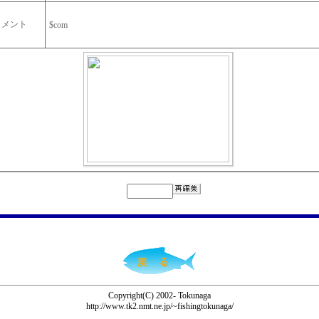
コメント
$com
Copyright(C) 2002- Tokunaga
http://www.tk2.nmt.ne.jp/~fishingtokunaga/