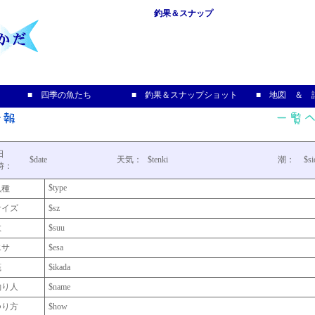
釣果＆スナップ
■ 四季の魚たち
■ 釣果＆スナップショット
■ 地図 ＆ 
日
$date
天気：
$tenki
潮：
$si
時：
$type
魚種
サイズ
$sz
数
$suu
エサ
$esa
筏
$ikada
釣り人
$name
つり方
$how