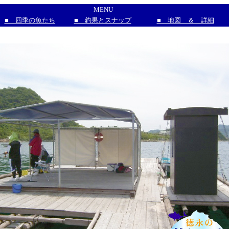
MENU
■ 四季の魚たち
■ 釣果とスナップ
■ 地図 ＆ 詳細